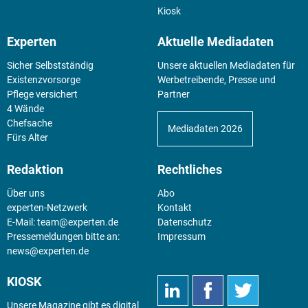
Kiosk
Experten
Aktuelle Mediadaten
Sicher Selbstständig
Unsere aktuellen Mediadaten für
Existenz­vorsorge
Werbetreibende, Presse und
Pflege versichert
Partner
4 Wände
Chefsache
Mediadaten 2026
Fürs Alter
Redaktion
Rechtliches
Über uns
Abo
experten-Netzwerk
Kontakt
E-Mail:
team@experten.de
Datenschutz
Pressemeldungen bitte an:
Impressum
news@experten.de
KIOSK
Unsere Magazine gibt es digital