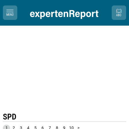
SPD
1
2
3
4
5
6
7
8
9
10
>