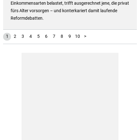
Einkommensarten belastet, trifft ausgerechnet jene, die privat
fürs Alter vorsorgen – und konterkariert damit laufende
Reformdebatten.
1
2
3
4
5
6
7
8
9
10
>