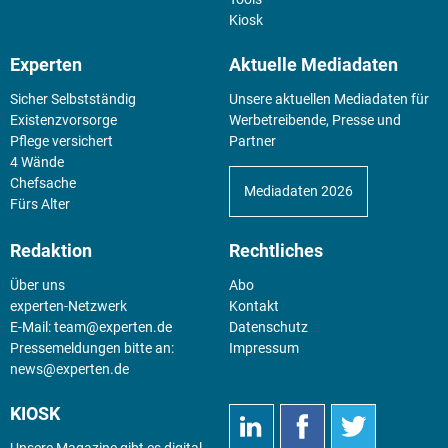
Kiosk
Experten
Aktuelle Mediadaten
Sicher Selbstständig
Unsere aktuellen Mediadaten für
Existenz­vorsorge
Werbetreibende, Presse und
Pflege versichert
Partner
4 Wände
Chefsache
Mediadaten 2026
Fürs Alter
Redaktion
Rechtliches
Über uns
Abo
experten-Netzwerk
Kontakt
E-Mail:
team@experten.de
Datenschutz
Pressemeldungen bitte an:
Impressum
news@experten.de
KIOSK
Unsere Magazine gibt es digital