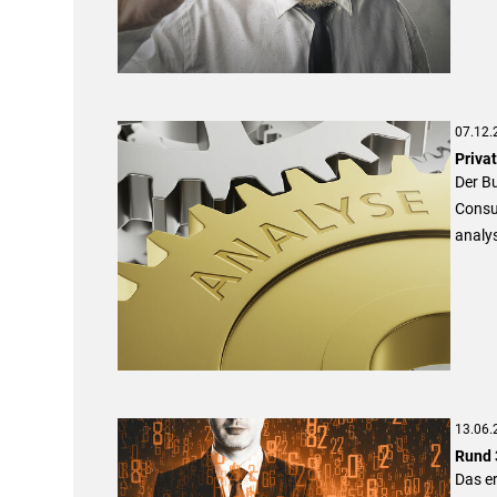
07.12.
Priva
Der Bu
Consu
analys
13.06.
Rund 
Das er