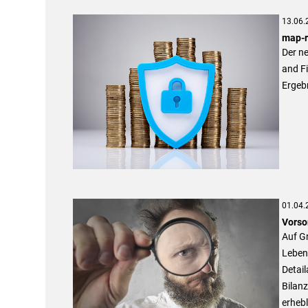
13.06.
map-r
Der ne
and Fi
Ergebn
01.04.
Vorso
Auf G
Lebens
Detail
Bilan
erhebl