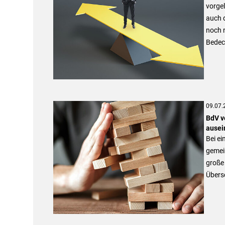
vorgel
auch d
noch 
Bedec
09.07.
BdV v
ausei
Bei ei
gemein
große
Übers