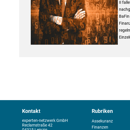
II fal
nachg
BaFin 
Finan
regel
Einzel
Kontakt
Rubriken
experten-netzwerk GmbH
Assekuranz
Reclamstraße 42
Finanzen
04315 Leipzig