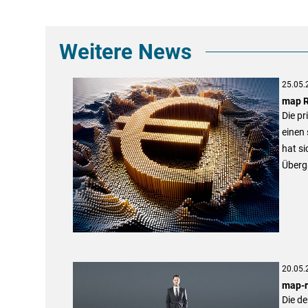
Weitere News
25.05.
map R
Die pr
einen 
hat si
Überg
20.05.
map-r
Die de