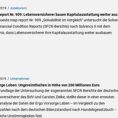
2019
Assekuranz
eport Nr. 909: Lebensversicherer bauen Kapitalausstattung weiter aus
ueste map-report Nr. 909 „Solvabilität im Vergleich“ untersucht die Solve
nancial Condition Reports (SFCR-Berichte) nach Solvency II mit dem
is, dass Lebensversicherer ihre Kapitalausstattung weiter ausbauen.
2019
Unternehmen
rge Leben: Ungereimtheiten in Höhe von 200 Millionen Euro
rundlage der Untersuchung der sogenannten SFCR-Berichte der deutsch
versicherer des BdV und Carsten Zielke, stellte dieser in einer erneuten
analyse der Daten der Ergo Vorsorge Leben – im Vergleich zu den
zzahlen nach dem deutschen Bilanzstandard nach Handelsgesetzbuch –
iche Unstimmigkeiten fest.