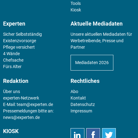
Tools
Kiosk
Experten
Aktuelle Mediadaten
Sicher Selbstständig
Unsere aktuellen Mediadaten für
Existenz­vorsorge
Werbetreibende, Presse und
Pflege versichert
Partner
4 Wände
Chefsache
Mediadaten 2026
Fürs Alter
Redaktion
Rechtliches
Über uns
Abo
experten-Netzwerk
Kontakt
E-Mail:
team@experten.de
Datenschutz
Pressemeldungen bitte an:
Impressum
news@experten.de
KIOSK