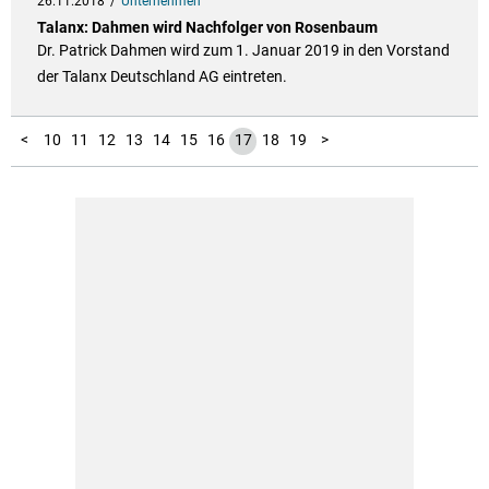
26.11.2018
Unternehmen
Talanx: Dahmen wird Nachfolger von Rosenbaum
Dr. Patrick Dahmen wird zum 1. Januar 2019 in den Vorstand
der Talanx Deutschland AG eintreten.
1
2
3
4
5
6
7
8
9
<
10
11
12
13
14
15
16
17
18
19
>