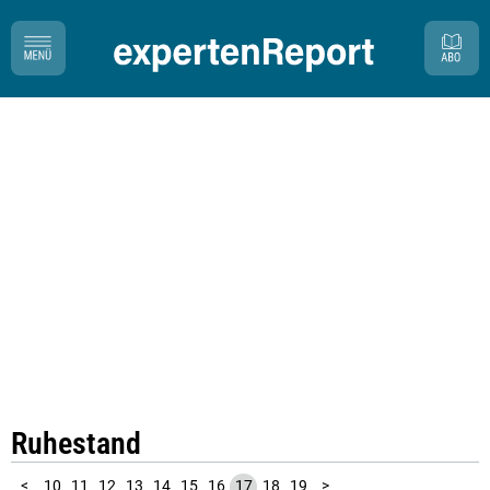
Ruhestand
1
2
3
4
5
6
7
8
9
<
10
11
12
13
14
15
16
17
18
19
>