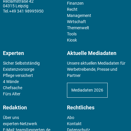
Reclamstraße 42
Finanzen
04315 Leipzig
Recht
+49 341 98995950
Management
Wirtschaft
Themenwelt
Tools
Kiosk
Experten
Aktuelle Mediadaten
Sicher Selbstständig
Unsere aktuellen Mediadaten für
Existenz­vorsorge
Werbetreibende, Presse und
Pflege versichert
Partner
4 Wände
Chefsache
Mediadaten 2026
Fürs Alter
Redaktion
Rechtliches
Über uns
Abo
experten-Netzwerk
Kontakt
E-Mail:
team@experten.de
Datenschutz