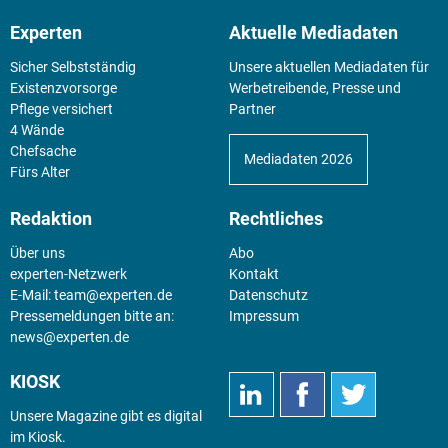
Experten
Aktuelle Mediadaten
Sicher Selbstständig
Unsere aktuellen Mediadaten für
Existenz­vorsorge
Werbetreibende, Presse und
Pflege versichert
Partner
4 Wände
Chefsache
Mediadaten 2026
Fürs Alter
Redaktion
Rechtliches
Über uns
Abo
experten-Netzwerk
Kontakt
E-Mail:
team@experten.de
Datenschutz
Pressemeldungen bitte an:
Impressum
news@experten.de
KIOSK
Unsere Magazine gibt es digital
im
Kiosk
.