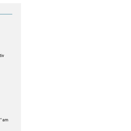
tiv
g" am