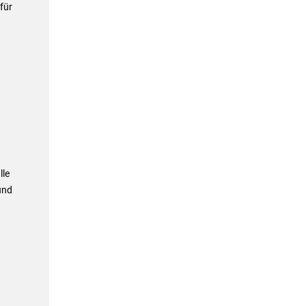
für
lle
und