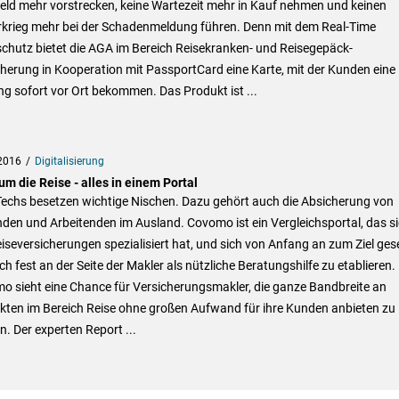
eld mehr vorstrecken, keine Wartezeit mehr in Kauf nehmen und keinen
rkrieg mehr bei der Schadenmeldung führen. Denn mit dem Real-Time
chutz bietet die AGA im Bereich Reisekranken- und Reisegepäck-
herung in Kooperation mit PassportCard eine Karte, mit der Kunden eine
g sofort vor Ort bekommen. Das Produkt ist ...
2016
Digitalisierung
m die Reise - alles in einem Portal
Techs besetzen wichtige Nischen. Dazu gehört auch die Absicherung von
den und Arbeitenden im Ausland. Covomo ist ein Vergleichsportal, das s
iseversicherungen spezialisiert hat, und sich von Anfang an zum Ziel ges
ich fest an der Seite der Makler als nützliche Beratungshilfe zu etablieren.
o sieht eine Chance für Versicherungsmakler, die ganze Bandbreite an
kten im Bereich Reise ohne großen Aufwand für ihre Kunden anbieten zu
. Der experten Report ...