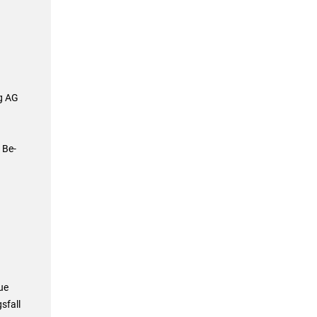
g AG
 Be-
ue
sfall