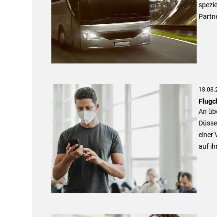
spezie
Partn
18.08.
Flugc
An übe
Düssel
einer
auf ih