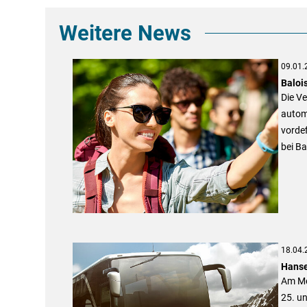
Weitere News
09.01.
Baloi
Die V
autom
vordef
bei B
18.04.
Hanse
Am Me
25. un