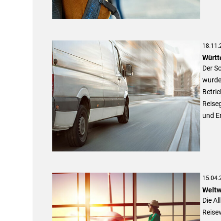
18.11.
Württ
Der S
wurde 
Betri
Reiseg
und En
15.04.
Weltw
Die Al
Reise