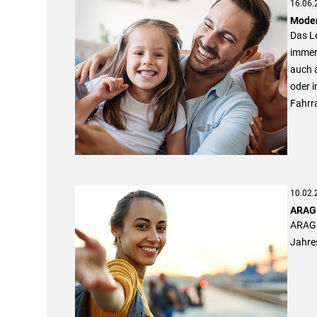
16.06.
Moder
Das L
immer 
auch a
oder i
Fahrr
10.02.
ARAG 
ARAG 
Jahres