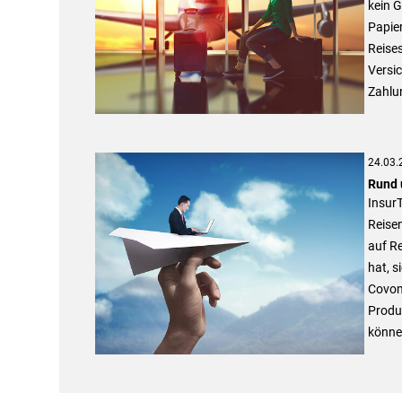
kein G
Papie
Reises
Versic
Zahlun
24.03.
Rund u
Insur
Reisen
auf Re
hat, s
Covom
Produ
können