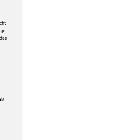
cht
age
 das
als