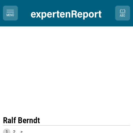
Ralf Berndt
1
2
>