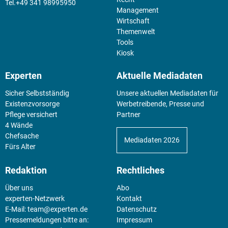
+49 341 98995950
Management
Wirtschaft
Themenwelt
Tools
Kiosk
Experten
Aktuelle Mediadaten
Sicher Selbstständig
Unsere aktuellen Mediadaten für
Existenz­vorsorge
Werbetreibende, Presse und
Pflege versichert
Partner
4 Wände
Chefsache
Mediadaten 2026
Fürs Alter
Redaktion
Rechtliches
Über uns
Abo
experten-Netzwerk
Kontakt
E-Mail:
team@experten.de
Datenschutz
Pressemeldungen bitte an:
Impressum