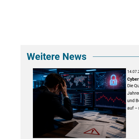
Weitere News
14.07.
Cyber
Die Qu
Jahren
und Bo
auf – 