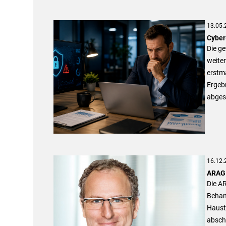
13.05.
Cyber
Die ge
weiter
erstma
Ergebn
abgesi
16.12.
ARAG 
Die A
Behan
Hausti
absch