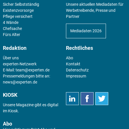
Sicher Selbstständig
Unsere aktuellen Mediadaten für
Existenz­vorsorge
Werbetreibende, Presse und
Pflege versichert
Partner
4 Wände
Chefsache
Mediadaten 2026
Fürs Alter
Redaktion
Rechtliches
Über uns
Abo
experten-Netzwerk
Kontakt
E-Mail:
team@experten.de
Datenschutz
Pressemeldungen bitte an:
Impressum
news@experten.de
KIOSK
Unsere Magazine gibt es digital
im
Kiosk
.
Abo