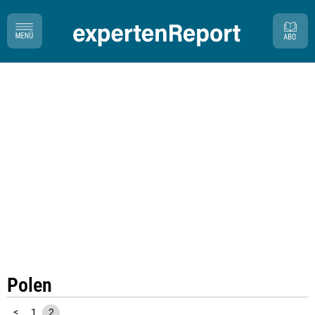
Polen
<
1
2