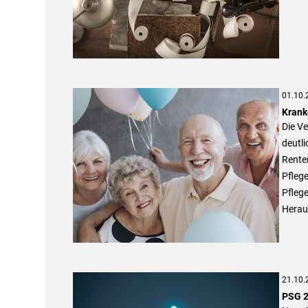
01.10.
Krank
Die Ve
deutli
Rente
Pflege
Pfleg
Herau
21.10.
PSG 2