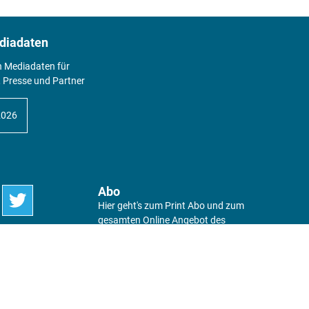
diadaten
n Mediadaten für
 Presse und Partner
2026
Abo
Hier geht's zum Print Abo und zum
gesamten Online Angebot des
expertenReport.
Jetzt anmelden!