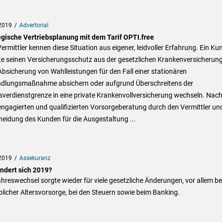
2019
Advertorial
egische Vertriebsplanung mit dem Tarif OPTI.free
Vermittler kennen diese Situation aus eigener, leidvoller Erfahrung. Ein Ku
e seinen Versicherungsschutz aus der gesetzlichen Krankenversicherung
Absicherung von Wahlleistungen für den Fall einer stationären
dlungsmaßnahme absichern oder aufgrund Überschreitens der
verdienstgrenze in eine private Krankenvollversicherung wechseln. Nac
engagierten und qualifizierten Vorsorgeberatung durch den Vermittler un
eidung des Kunden für die Ausgestaltung ...
2019
Assekuranz
ndert sich 2019?
hreswechsel sorgte wieder für viele gesetzliche Änderungen, vor allem be
blicher Altersvorsorge, bei den Steuern sowie beim Banking.