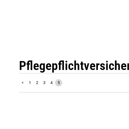
Pflegepflichtversiche
<
1
2
3
4
5