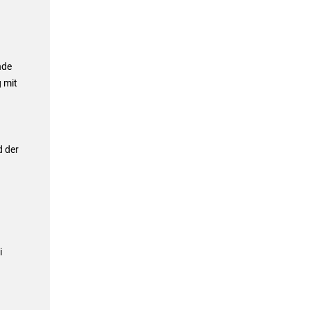
nde
 mit
h
d der
i