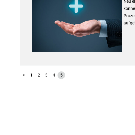
Neu ei
könne
Proze
aufgeb
<
1
2
3
4
5