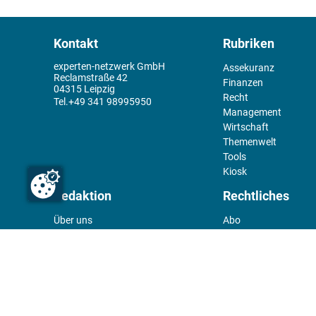
Kontakt
Rubriken
experten-netzwerk GmbH
Assekuranz
Reclamstraße 42
Finanzen
04315 Leipzig
Recht
+49 341 98995950
Management
Wirtschaft
Themenwelt
Tools
Kiosk
Redaktion
Rechtliches
Über uns
Abo
experten-Netzwerk
Kontakt
E-Mail:
team@experten.de
Datenschutz
Pressemeldungen bitte an:
Impressum
news@experten.de