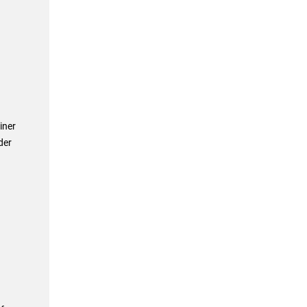
iner
der