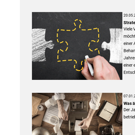
20.05.
Strat
Viele 
möcht
einer 
Behan
Jahres
einer 
Entsch
07.01.
Was ä
Der Ja
betrie