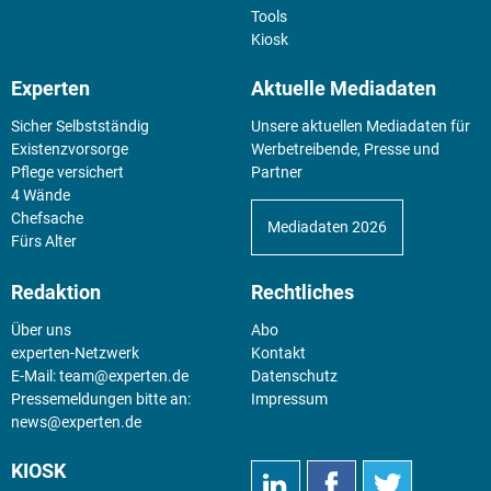
Tools
Kiosk
Experten
Aktuelle Mediadaten
Sicher Selbstständig
Unsere aktuellen Mediadaten für
Existenz­vorsorge
Werbetreibende, Presse und
Pflege versichert
Partner
4 Wände
Chefsache
Mediadaten 2026
Fürs Alter
Redaktion
Rechtliches
Über uns
Abo
experten-Netzwerk
Kontakt
E-Mail:
team@experten.de
Datenschutz
Pressemeldungen bitte an:
Impressum
news@experten.de
KIOSK