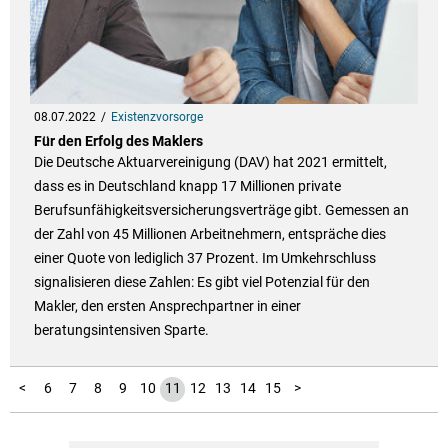
08.07.2022
Existenzvorsorge
Für den Erfolg des Maklers
Die Deutsche Aktuarvereinigung (DAV) hat 2021 ermittelt,
dass es in Deutschland knapp 17 Millionen private
Berufsunfähigkeitsversicherungsverträge gibt. Gemessen an
der Zahl von 45 Millionen Arbeitnehmern, entspräche dies
einer Quote von lediglich 37 Prozent. Im Umkehrschluss
signalisieren diese Zahlen: Es gibt viel Potenzial für den
Makler, den ersten Ansprechpartner in einer
beratungsintensiven Sparte.
16
17
18
19
20
21
22
23
24
25
1
2
3
4
5
<
6
7
8
9
10
11
12
13
14
15
>