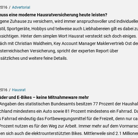
2016
Advertorial
uss eine moderne Hausratversicherung heute leisten?
gene Zuhause zu versichern, wird immer anspruchsvoller und individueller
il, Sportgeräte, Hobbys und teilweise auch Liebhabereien gilt es dabei z
sichtigen. Hinter dem simplen Wort Hausrat versteckt sich doch einiges.
äch mit Christian Waldheim, Key Account Manager Maklervertrieb Ost de
terreichischen Versicherung, spricht der experten Report über
ätzliches und weitere feine Details.
2016
Hausrat
äder und E-Bikes – keine Mitnahmeware mehr
Angaben des statistischen Bundesamts besitzen 77 Prozent der Haushalt
chland mindestens ein Auto sowie 81 Prozent mindestens ein Fahrrad. D
s Fahrrad eindeutig das Fortbewegungsmittel für die Freizeit, denn nur ca
Prozent nutzen es für den Weg zur Arbeit. Immer mehr auf dem Vormars
en sich auch die elektrounterstützten Bikes. Mittlerweile sind 2.1 Millione