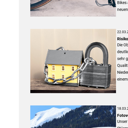
Bikes
neuen
22.03.
Risiko
Die O
deutli
sehr g
Qualit
Nieder
einem
18.03.
Fotov
Unser