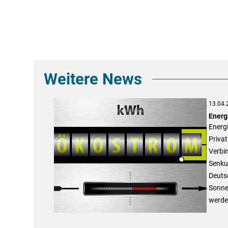
Weitere News
13.04.
Energ
Energi
Priva
Verbi
Senku
Deutsc
Sonne 
werden