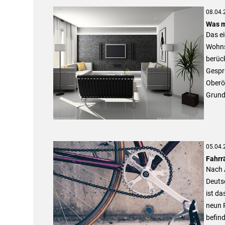
08.04.
Was m
Das ei
Wohnst
berück
Gespr
Oberös
Grunds
05.04.
Fahrr
Nach 
Deuts
ist da
neun 
befind