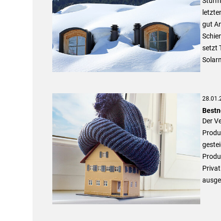
Stürme
letzte
gut A
Schie
setzt 
Solarm
28.01.
Bestn
Der Ve
Produ
gestei
Produk
Privat
ausge