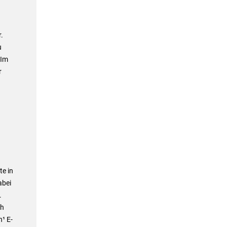
.
u
 Im
r
e in
abei
.
ch
n¹ E-