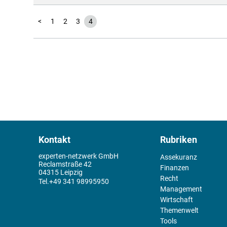
<
1
2
3
4
Kontakt
Rubriken
experten-netzwerk GmbH
Assekuranz
Reclamstraße 42
Finanzen
04315 Leipzig
Recht
+49 341 98995950
Management
Wirtschaft
Themenwelt
Tools