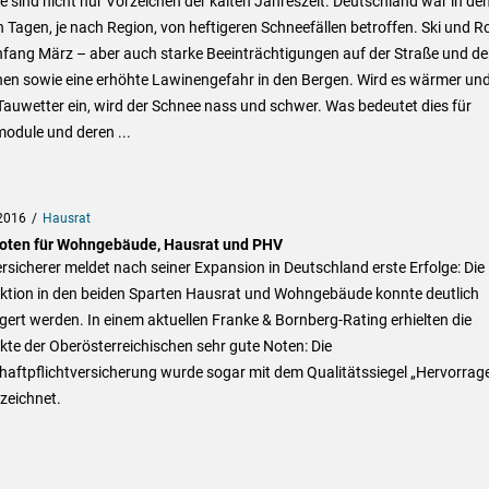
 sind nicht nur Vorzeichen der kalten Jahreszeit. Deutschland war in de
n Tagen, je nach Region, von heftigeren Schneefällen betroffen. Ski und R
nfang März – aber auch starke Beeinträchtigungen auf der Straße und d
nen sowie eine erhöhte Lawinengefahr in den Bergen. Wird es wärmer un
Tauwetter ein, wird der Schnee nass und schwer. Was bedeutet dies für
odule und deren ...
2016
Hausrat
oten für Wohngebäude, Hausrat und PHV
rsicherer meldet nach seiner Expansion in Deutschland erste Erfolge: Die
ktion in den beiden Sparten Hausrat und Wohngebäude konnte deutlich
gert werden. In einem aktuellen Franke & Bornberg-Rating erhielten die
te der Oberösterreichischen sehr gute Noten: Die
haftpflichtversicherung wurde sogar mit dem Qualitätssiegel „Hervorrag
zeichnet.