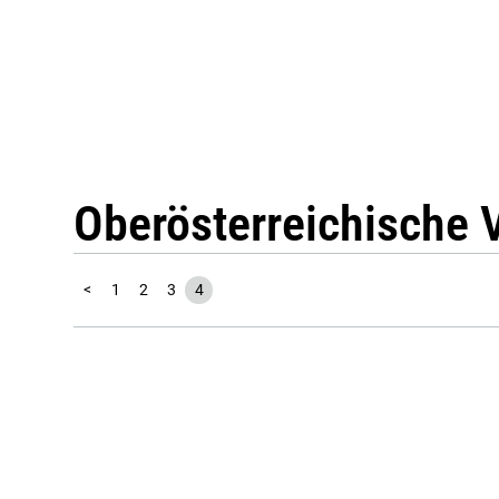
Oberösterreichische 
<
1
2
3
4