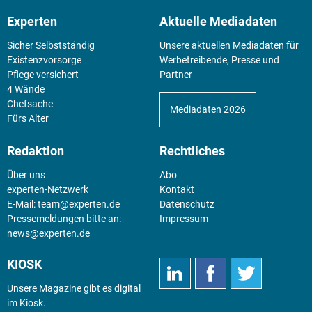
Experten
Aktuelle Mediadaten
Sicher Selbstständig
Unsere aktuellen Mediadaten für
Existenz­vorsorge
Werbetreibende, Presse und
Pflege versichert
Partner
4 Wände
Chefsache
Mediadaten 2026
Fürs Alter
Redaktion
Rechtliches
Über uns
Abo
experten-Netzwerk
Kontakt
E-Mail:
team@experten.de
Datenschutz
Pressemeldungen bitte an:
Impressum
news@experten.de
KIOSK
Unsere Magazine gibt es digital
im
Kiosk
.