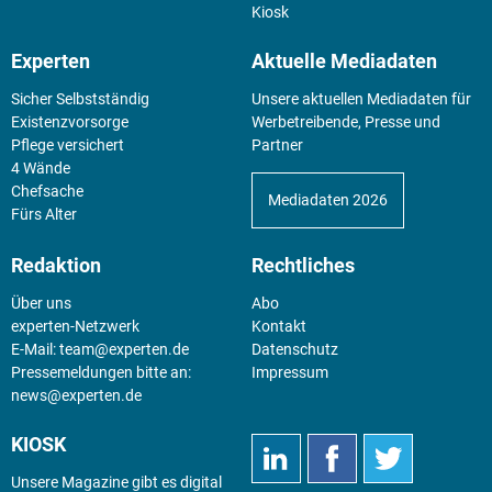
Kiosk
Experten
Aktuelle Mediadaten
Sicher Selbstständig
Unsere aktuellen Mediadaten für
Existenz­vorsorge
Werbetreibende, Presse und
Pflege versichert
Partner
4 Wände
Chefsache
Mediadaten 2026
Fürs Alter
Redaktion
Rechtliches
Über uns
Abo
experten-Netzwerk
Kontakt
E-Mail:
team@experten.de
Datenschutz
Pressemeldungen bitte an:
Impressum
news@experten.de
KIOSK
Unsere Magazine gibt es digital