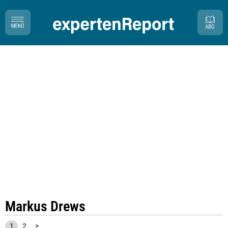
Markus Drews
1
2
>