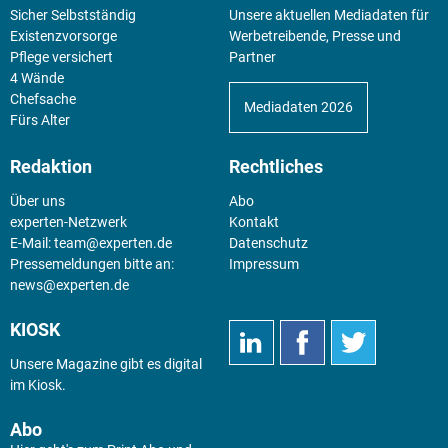
Sicher Selbstständig
Unsere aktuellen Mediadaten für
Existenz­vorsorge
Werbetreibende, Presse und
Pflege versichert
Partner
4 Wände
Chefsache
Mediadaten 2026
Fürs Alter
Redaktion
Rechtliches
Über uns
Abo
experten-Netzwerk
Kontakt
E-Mail:
team@experten.de
Datenschutz
Pressemeldungen bitte an:
Impressum
news@experten.de
KIOSK
Unsere Magazine gibt es digital
im
Kiosk
.
Abo