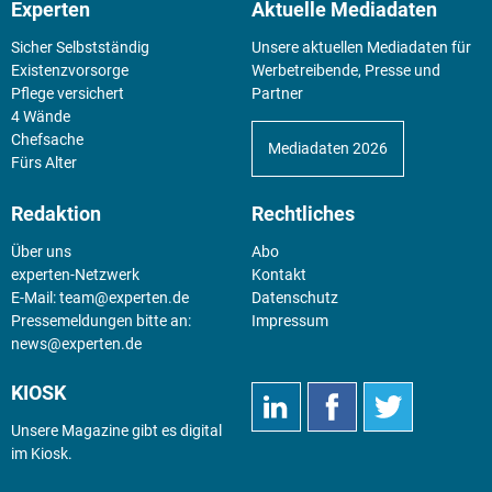
Experten
Aktuelle Mediadaten
Sicher Selbstständig
Unsere aktuellen Mediadaten für
Existenz­vorsorge
Werbetreibende, Presse und
Pflege versichert
Partner
4 Wände
Chefsache
Mediadaten 2026
Fürs Alter
Redaktion
Rechtliches
Über uns
Abo
experten-Netzwerk
Kontakt
E-Mail:
team@experten.de
Datenschutz
Pressemeldungen bitte an:
Impressum
news@experten.de
KIOSK
Unsere Magazine gibt es digital
im
Kiosk
.