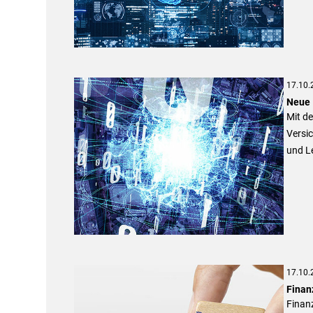
17.10.
Neue 
Mit d
Versic
und Le
17.10.
Finan
Finanz