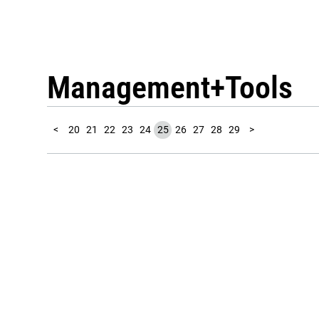
Management
Tools
10
11
12
13
14
15
16
17
18
19
30
31
32
33
34
1
2
3
4
5
6
7
8
9
<
20
21
22
23
24
25
26
27
28
29
>