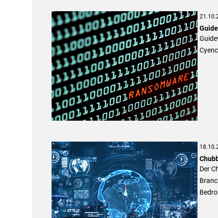
21.10.
Guide
Guidew
Cyenc
18.10.
Chubb
Der Ch
Branc
Bedroh