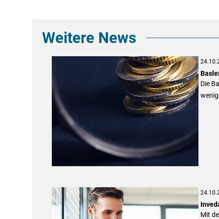
Weitere News
24.10.
Basler
Die Ba
wenig
24.10.
Inved
Mit de