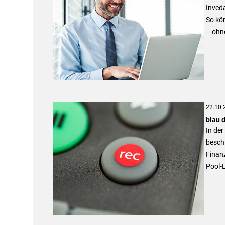
Inveda
So kön
– ohn
22.10.
blau d
In de
besch
Finanz
Pool-