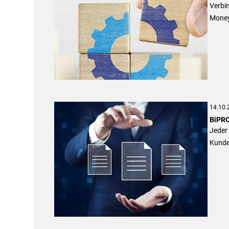
Verbi
Money 
14.10.
BiPRO
Jeder 
Kunden