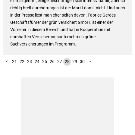
einmal gehört, einige beschäftigen sich intensiv damit, aber so
richtig breit durchdrungen ist der Markt damit nicht. Und auch
in der Presse liest man eher selten davon. Fabrice Gerdes,
Geschäftsführer der grün versichert GmbH, ist einer der
Vorreiter in diesem Bereich und hat in Kooperation mit
namhaften Versicherungsunternehmen grüne
Sachversicherungen im Programm.
10
11
12
13
14
15
16
17
18
19
20
1
2
3
4
5
6
7
8
9
<
21
22
23
24
25
26
27
28
29
30
>