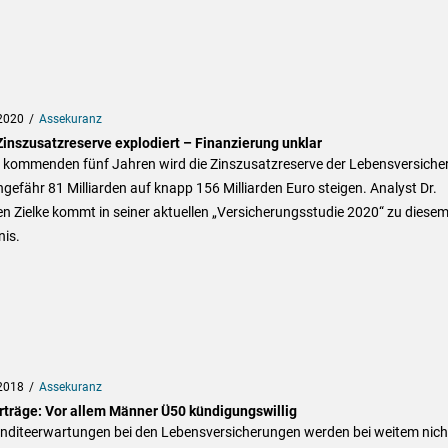
2020
Assekuranz
Zinszusatzreserve explodiert – Finanzierung unklar
n kommenden fünf Jahren wird die Zinszusatzreserve der Lebensversiche
gefähr 81 Milliarden auf knapp 156 Milliarden Euro steigen. Analyst Dr.
n Zielke kommt in seiner aktuellen „Versicherungsstudie 2020“ zu diese
nis.
2018
Assekuranz
rträge: Vor allem Männer Ü50 kündigungswillig
enditeerwartungen bei den Lebensversicherungen werden bei weitem nich