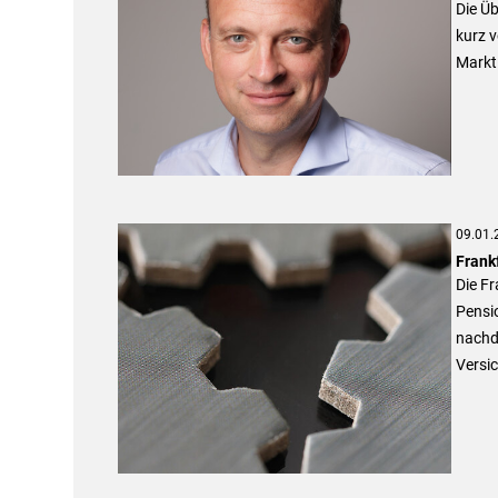
Die Üb
kurz 
Markt 
09.01.
Frank
Die F
Pensi
nachd
Versi