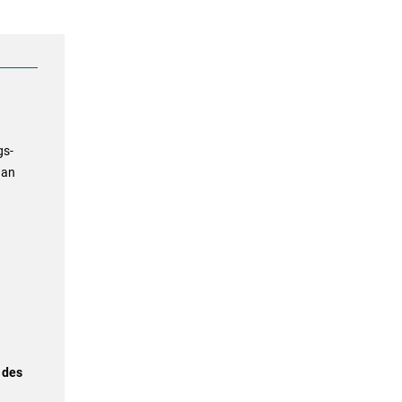
gs-
 an
 des