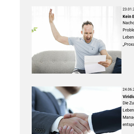
23.01.
Kein E
Nachd
Probl
Lebens
„Proxa
24.06.
Virid
Die Zu
Lebens
Manag
entsp