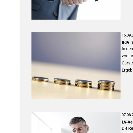
16.09.
BdV: 
In de
von un
Carste
Ergeb
07.08.
LV-Ve
Die R