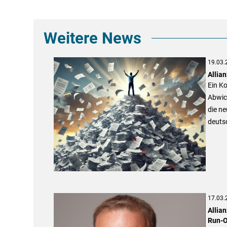
Weitere News
19.03.
Allia
Ein K
Abwick
die ne
deuts
17.03.
Allia
Run-O