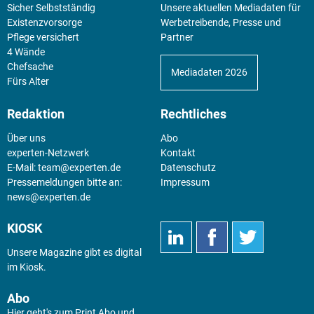
Sicher Selbstständig
Unsere aktuellen Mediadaten für
Existenz­vorsorge
Werbetreibende, Presse und
Pflege versichert
Partner
4 Wände
Chefsache
Mediadaten 2026
Fürs Alter
Redaktion
Rechtliches
Über uns
Abo
experten-Netzwerk
Kontakt
E-Mail:
team@experten.de
Datenschutz
Pressemeldungen bitte an:
Impressum
news@experten.de
KIOSK
Unsere Magazine gibt es digital
im
Kiosk
.
Abo
Hier geht's zum Print Abo und