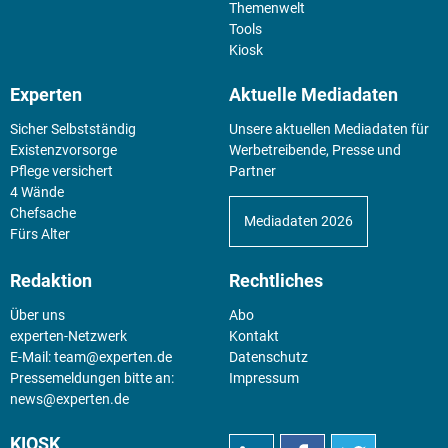
Themenwelt
Tools
Kiosk
Experten
Aktuelle Mediadaten
Sicher Selbstständig
Unsere aktuellen Mediadaten für
Existenz­vorsorge
Werbetreibende, Presse und
Pflege versichert
Partner
4 Wände
Chefsache
Mediadaten 2026
Fürs Alter
Redaktion
Rechtliches
Über uns
Abo
experten-Netzwerk
Kontakt
E-Mail:
team@experten.de
Datenschutz
Pressemeldungen bitte an:
Impressum
news@experten.de
KIOSK