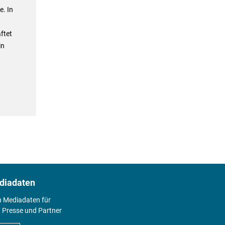
e. In
ftet
in
diadaten
n Mediadaten für
 Presse und Partner