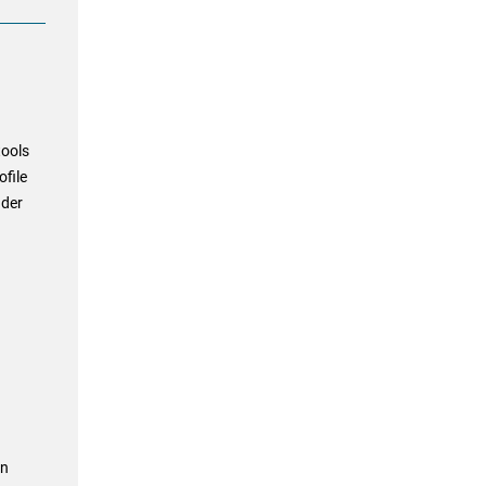
tools
file
 der
en