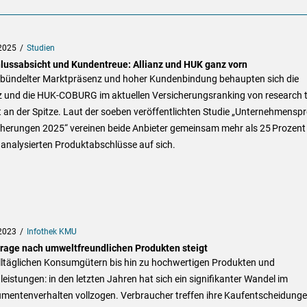
2025
Studien
lussabsicht und Kundentreue: Allianz und HUK ganz vorn
ebündelter Marktpräsenz und hoher Kundenbindung behaupten sich die
nz und die HUK-COBURG im aktuellen Versicherungsranking von research 
 an der Spitze. Laut der soeben veröffentlichten Studie „Unternehmenspro
cherungen 2025“ vereinen beide Anbieter gemeinsam mehr als 25 Prozent
analysierten Produktabschlüsse auf sich.
2023
Infothek KMU
rage nach umweltfreundlichen Produkten steigt
lltäglichen Konsumgütern bis hin zu hochwertigen Produkten und
leistungen: in den letzten Jahren hat sich ein signifikanter Wandel im
mentenverhalten vollzogen. Verbraucher treffen ihre Kaufentscheidung