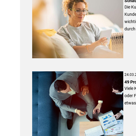
Schad
Die Ku
Kunden
wichti
durch 
24.03.
49 Pr
Viele 
oder F
etwas