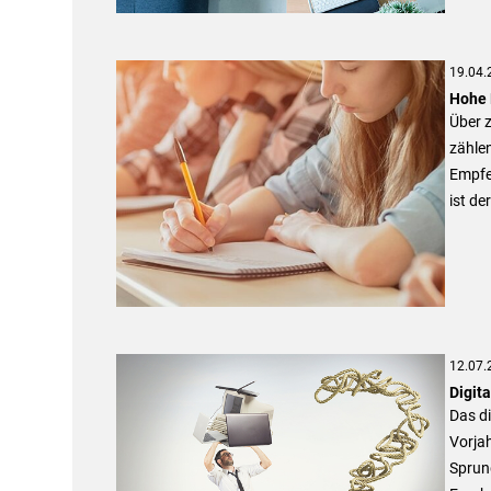
19.04.
Hohe 
Über z
zählen
Empfe
ist de
12.07.
Digit
Das di
Vorjah
Sprung