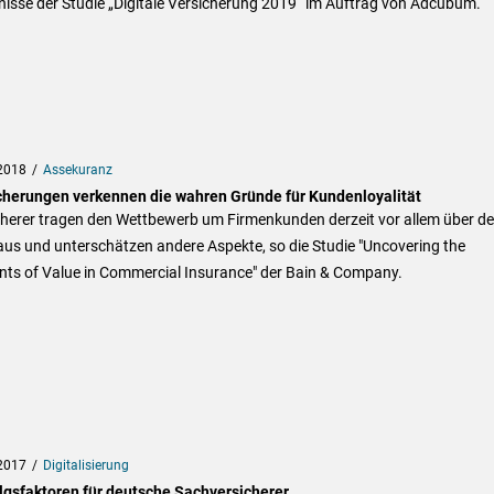
isse der Studie „Digitale Versicherung 2019“ im Auftrag von Adcubum.
2018
Assekuranz
cherungen verkennen die wahren Gründe für Kundenloyalität
cherer tragen den Wettbewerb um Firmenkunden derzeit vor allem über d
aus und unterschätzen andere Aspekte, so die Studie "Uncovering the
nts of Value in Commercial Insurance" der Bain & Company.
2017
Digitalisierung
olgsfaktoren für deutsche Sachversicherer