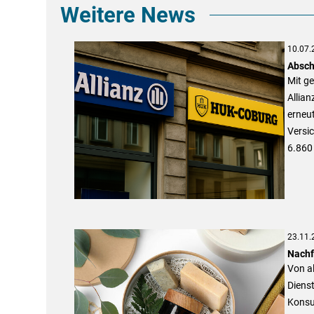
Weitere News
10.07.
Absch
Mit g
Allia
erneut
Versi
6.860 
23.11.
Nachf
Von a
Dienst
Konsu