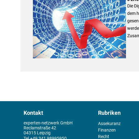
Die Di
dem h
gesenk
werde
Zusam
Kontakt
Rubriken
experten-netzwerk GmbH
Assekuranz
Reclamstraße 42
Finanzen
04315 Leipzig
Recht
+49 341 98995950