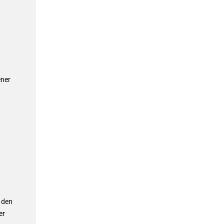
ener
 den
er