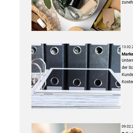
zuneh
13.02.
Market
Untern
der S
Kunden
Koste
09.02.