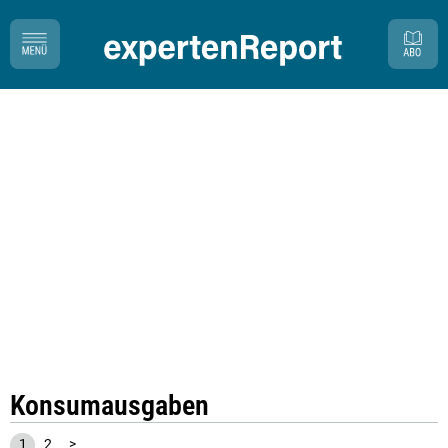
Konsumausgaben
1
2
>