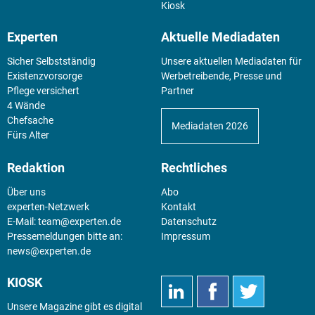
Kiosk
Experten
Aktuelle Mediadaten
Sicher Selbstständig
Unsere aktuellen Mediadaten für
Existenz­vorsorge
Werbetreibende, Presse und
Pflege versichert
Partner
4 Wände
Chefsache
Mediadaten 2026
Fürs Alter
Redaktion
Rechtliches
Über uns
Abo
experten-Netzwerk
Kontakt
E-Mail:
team@experten.de
Datenschutz
Pressemeldungen bitte an:
Impressum
news@experten.de
KIOSK
Unsere Magazine gibt es digital