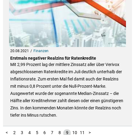
20.08.2021
Finanzen
Erstmals negativer Realzins für Ratenkredite
Mit 2,99 Prozent lag der mittlere Zinssatz aller über Verivox
abgeschlossenen Ratenkredite im Juli deutlich unterhalb der
Inflationsrate. Zum ersten Mal fiel damit auch der Realzins
mit minus 0,8 Prozent unter die Null-Prozent-Marke.
Ausgewertet wurde der sogenannte Median-Zinssatz – die
Hälfte aller Kreditnehmer zahlt diesen oder einen günstigeren
Zins. In den kommenden Monaten könnte der Realzins noch
tiefer ins Minus rutschen.
1
<
2
3
4
5
6
7
8
9
10
11
>