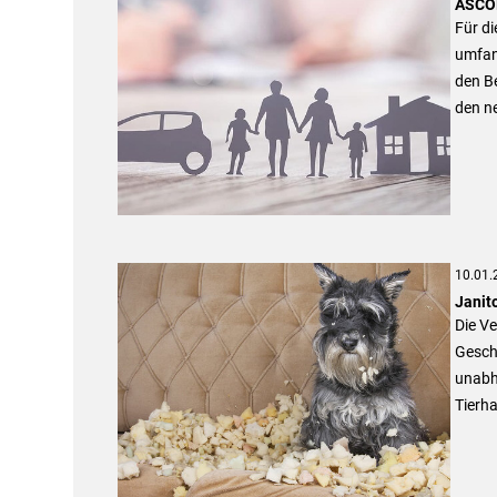
ASCOR
Für d
umfan
den Be
den n
10.01.
Janito
Die Ve
Gesch
unabh
Tierha