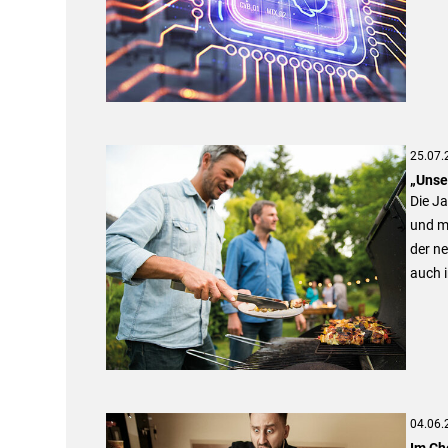
25.07.
„Unser
Die Ja
und mi
der n
auch i
04.06.
Im Che