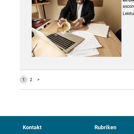
ascore
Leist
1
2
>
Kontakt
Rubriken