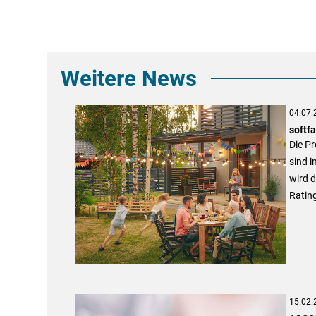
Weitere News
04.07.
softf
Die Pr
sind i
wird d
Rating
15.02.