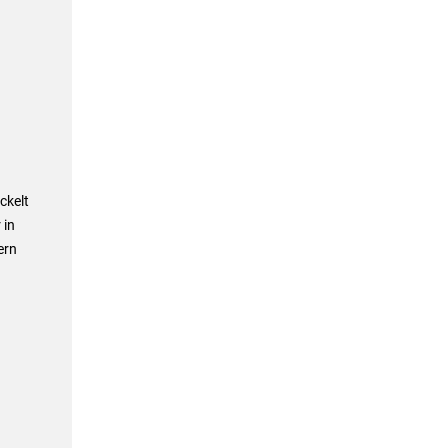
ckelt
 in
ern