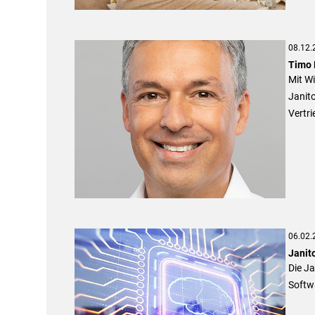
08.12.
Timo 
Mit W
Janit
Vertri
06.02.
Janit
Die Ja
Softw