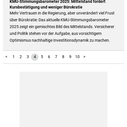
KMU-Stimmungsbarometer 2025: Mittelstand fordert
Kursbestätigung und weniger Bürokratie
Mehr Vertrauen in die Regierung, aber unverändert viel Frust
über Bürokratie: Das aktuelle KMU-Stimmungsbarometer
2025 zeigt ein gemischtes Bild des Mittelstands. Versicherer
und Politik stehen vor der Aufgabe, aus vorsichtigem
Optimismus nachhaltige Investitionsdynamik zu machen.
11
12
13
14
15
16
17
<
1
2
3
4
5
6
7
8
9
10
>