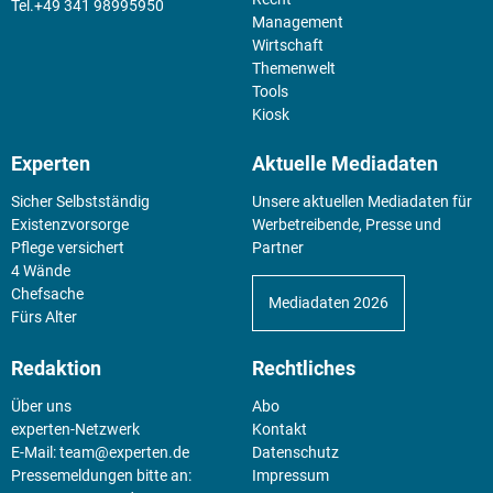
+49 341 98995950
Management
Wirtschaft
Themenwelt
Tools
Kiosk
Experten
Aktuelle Mediadaten
Sicher Selbstständig
Unsere aktuellen Mediadaten für
Existenz­vorsorge
Werbetreibende, Presse und
Pflege versichert
Partner
4 Wände
Chefsache
Mediadaten 2026
Fürs Alter
Redaktion
Rechtliches
Über uns
Abo
experten-Netzwerk
Kontakt
E-Mail:
team@experten.de
Datenschutz
Pressemeldungen bitte an:
Impressum