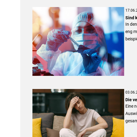
17.06.
Sind 
In den
eng mi
beispi
03.06.
Die v
Eine n
Auswi
gesam