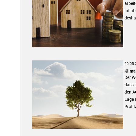
arbeit
Inflat
deshal
20.05.
Klima
Der W
dass d
den Au
Lage s
Profit