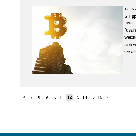
17.05.
5 Tipp
Invest
faszin
welche
sich w
versch
17
1
2
3
4
5
6
<
7
8
9
10
11
12
13
14
15
16
>