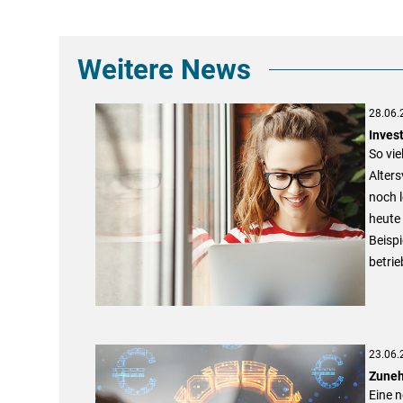
Weitere News
28.06.
Inves
So vie
Alters
noch l
heute 
Beisp
betrie
23.06.
Zuneh
Eine n