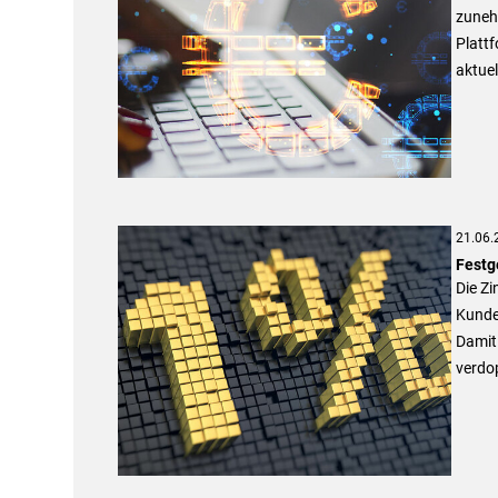
zunehm
Plattf
aktuel
21.06.
Festg
Die Zi
Kunden
Damit 
verdop