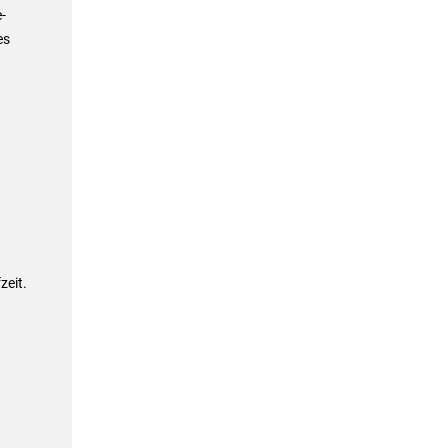
-
es
zeit.