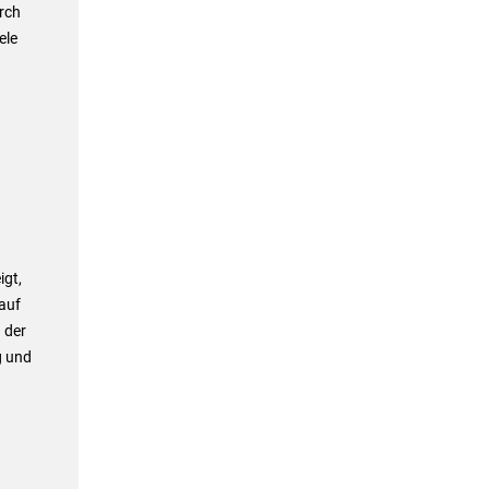
urch
ele
igt,
auf
 der
g und