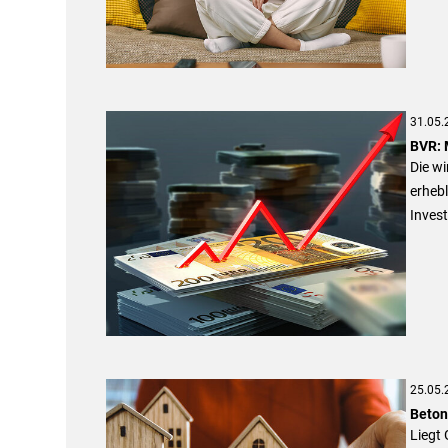
31.05.
BVR: 
Die w
erheb
Invest
25.05.
Beton
Liegt 