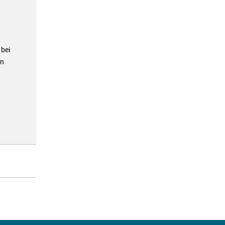
 bei
en