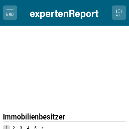
Immobilienbesitzer
1
2
3
4
5
>