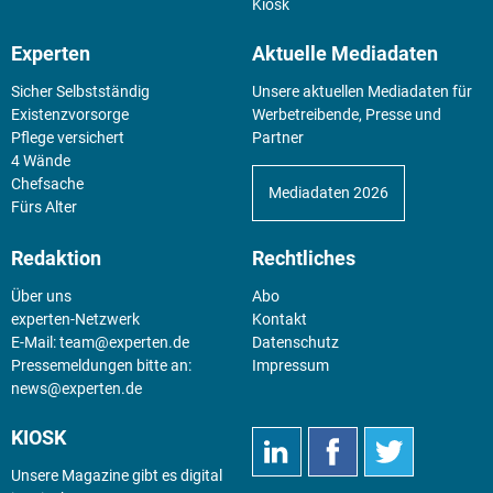
Kiosk
Experten
Aktuelle Mediadaten
Sicher Selbstständig
Unsere aktuellen Mediadaten für
Existenz­vorsorge
Werbetreibende, Presse und
Pflege versichert
Partner
4 Wände
Chefsache
Mediadaten 2026
Fürs Alter
Redaktion
Rechtliches
Über uns
Abo
experten-Netzwerk
Kontakt
E-Mail:
team@experten.de
Datenschutz
Pressemeldungen bitte an:
Impressum
news@experten.de
KIOSK
Unsere Magazine gibt es digital