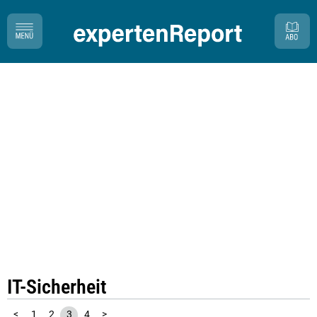
IT-Sicherheit
<
1
2
3
4
>