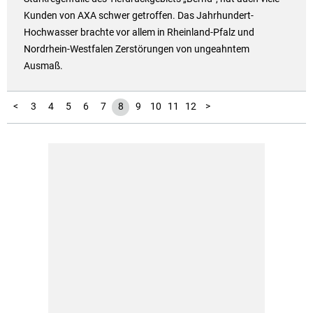
Kunden von AXA schwer getroffen. Das Jahrhundert-
Hochwasser brachte vor allem in Rheinland-Pfalz und
Nordrhein-Westfalen Zerstörungen von ungeahntem
Ausmaß.
13
1
2
<
3
4
5
6
7
8
9
10
11
12
>