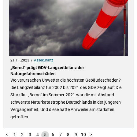
21.11.2023
Assekuranz
„Bernd“ prägt GDV-Langzeitbilanz der
Naturgefahrenschäden
Wo verursachen Unwetter die höchsten Gebäudeschäden?
Die Langzeitbilanz für 2002 bis 2021 des GDV zeigt auf: Die
Sturzflut „Bernd“ im Sommer 2021 war die mit Abstand
schwerste Naturkatastrophe Deutschlands in der jüngeren
Vergangenheit. Und diese hatte Ahrweiler am stärksten
getroffen.
11
12
13
<
1
2
3
4
5
6
7
8
9
10
>