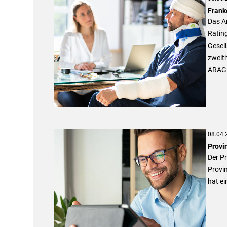
Frank
Das An
Ratin
Gesell
zweith
ARAG 
08.04.
Provi
Der P
Provi
hat e