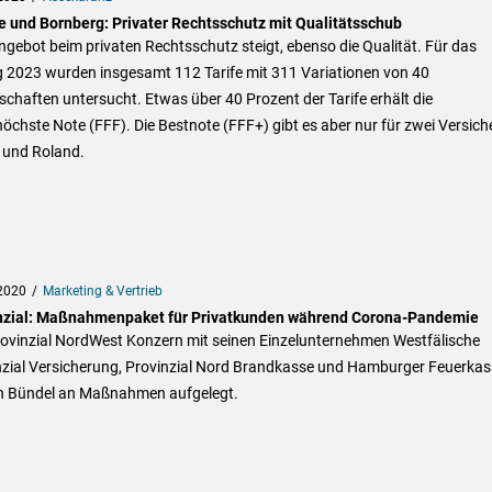
e und Bornberg: Privater Rechtsschutz mit Qualitätsschub
gebot beim privaten Rechtsschutz steigt, ebenso die Qualität. Für das
g 2023 wurden insgesamt 112 Tarife mit 311 Variationen von 40
schaften untersucht. Etwas über 40 Prozent der Tarife erhält die
öchste Note (FFF). Die Bestnote (FFF+) gibt es aber nur für zwei Versiche
und Roland.
2020
Marketing & Vertrieb
nzial: Maßnahmenpaket für Privatkunden während Corona-Pandemie
rovinzial NordWest Konzern mit seinen Einzelunternehmen Westfälische
nzial Versicherung, Provinzial Nord Brandkasse und Hamburger Feuerkas
in Bündel an Maßnahmen aufgelegt.