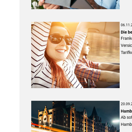
06.11.
Die b
Frank
Versic
Tarifk
20.09.
Hambu
Ab sof
Hambu