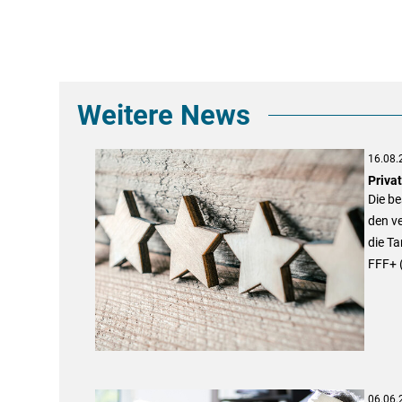
Weitere News
16.08.
Priva
Die be
den v
die Ta
FFF+ 
06.06.