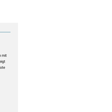
n mit
eigt
note