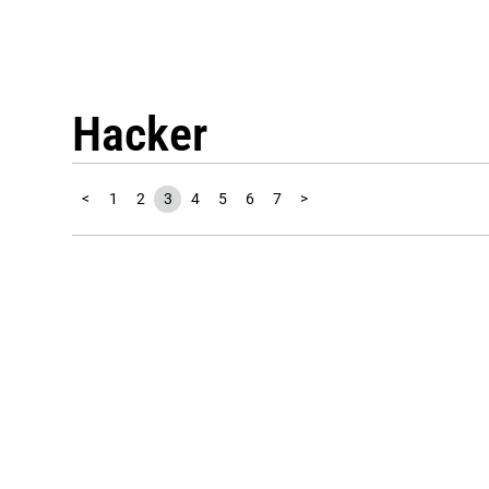
Hacker
<
1
2
3
4
5
6
7
>