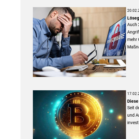
20.02.
Löseg
Auch 
Angri
mehr C
Maßna
17.02.
Diese
Seit d
und An
invest