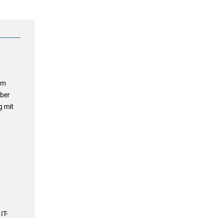
um
ber
g mit
IT-