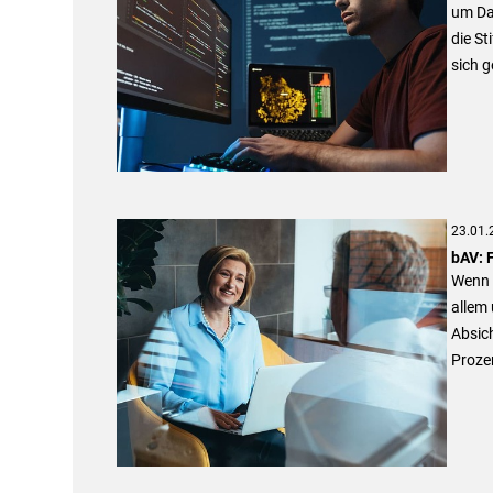
um Da
die S
sich 
23.01.
bAV: 
Wenn 
allem 
Absich
Proze