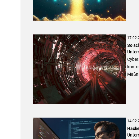
17.02.
So sc
Unter
Cybers
kontro
Maßnah
14.02.
Hacke
Unter