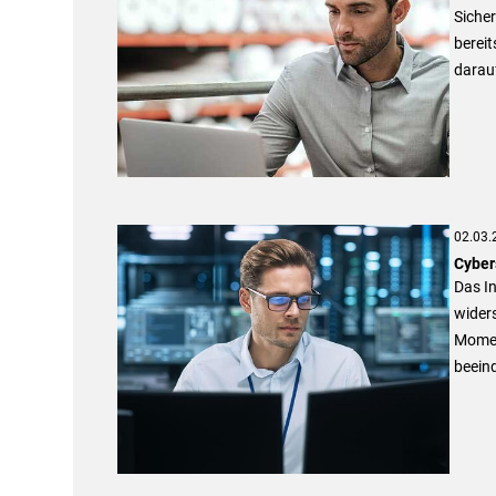
Sicher
bereit
darauf
02.03.
Cyber
Das In
wider
Momen
beein