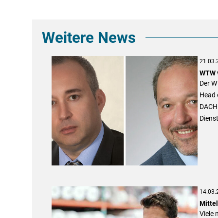
Weitere News
21.03.
WTW v
Der W
Head 
DACH 
Dienst
14.03.
Mitte
Viele 