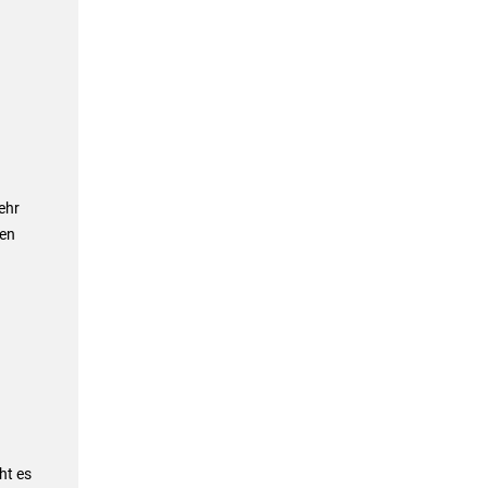
ehr
ten
ht es