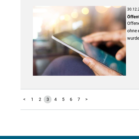
30.12.
Öffen
Offen
ohne e
wurde 
<
1
2
3
4
5
6
7
>