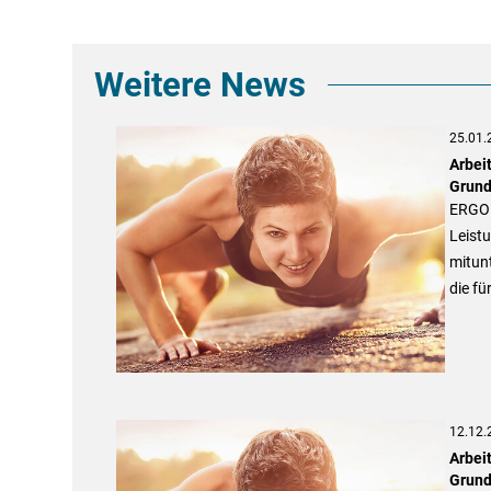
Weitere News
25.01.
Arbei
Grund
ERGO s
Leistu
mitunt
die f
12.12.
Arbei
Grund