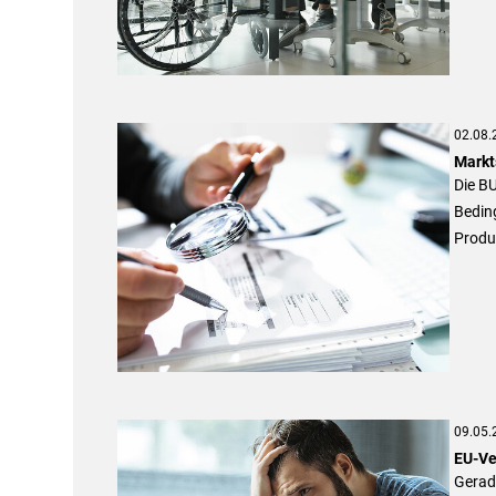
02.08.
Markt
Die BU
Beding
Produk
09.05.
EU-Ve
Gerad