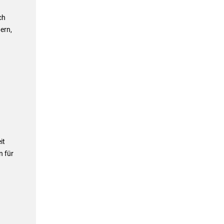
ch
ern,
it
n für