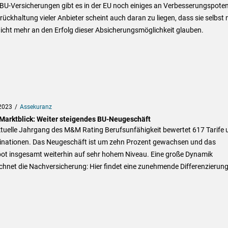
 BU-Versicherungen gibt es in der EU noch einiges an Verbesserungspotent
rückhaltung vieler Anbieter scheint auch daran zu liegen, dass sie selbst 
icht mehr an den Erfolg dieser Absicherungsmöglichkeit glauben.
2023
Assekuranz
arktblick: Weiter steigendes BU-Neugeschäft
tuelle Jahrgang des M&M Rating Berufsunfähigkeit bewertet 617 Tarife u
nationen. Das Neugeschäft ist um zehn Prozent gewachsen und das
ot insgesamt weiterhin auf sehr hohem Niveau. Eine große Dynamik
chnet die Nachversicherung: Hier findet eine zunehmende Differenzierun