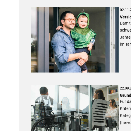
02.11.
Versic
Damit 
schwer
Jahre
im Tar
22.09.
Grund
Für d
Kriter
Katego
(hervo