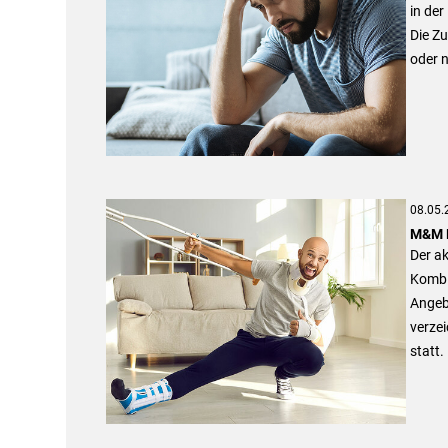
in der
Die Zu
oder n
08.05.
M&M M
Der ak
Kombi
Angeb
verzei
statt.