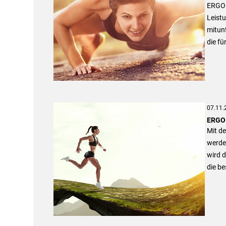
ERGO s
Leistu
mitunt
die f
07.11.
ERGO 
Mit d
werden
wird d
die b