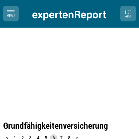
Grundfähigkeitenversicherung
<
1
2
3
4
5
6
7
8
>