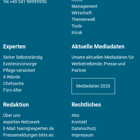
+49 341 98995950
Management
Wirtschaft
Themenwelt
Tools
Kiosk
Experten
Aktuelle Mediadaten
Sicher Selbstständig
Unsere aktuellen Mediadaten für
Existenz­vorsorge
Werbetreibende, Presse und
Pflege versichert
Partner
4 Wände
Chefsache
Mediadaten 2026
Fürs Alter
Redaktion
Rechtliches
Über uns
Abo
experten-Netzwerk
Kontakt
E-Mail:
team@experten.de
Datenschutz
Pressemeldungen bitte an:
Impressum