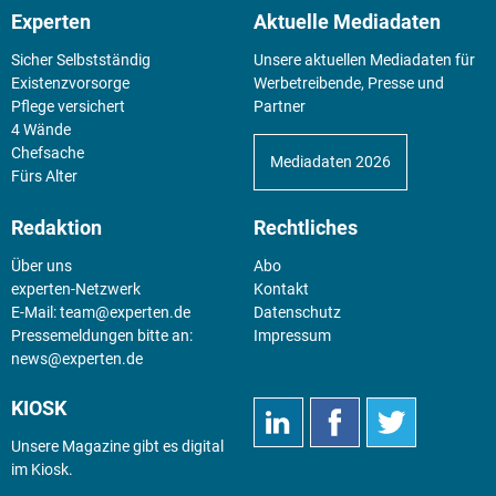
Experten
Aktuelle Mediadaten
Sicher Selbstständig
Unsere aktuellen Mediadaten für
Existenz­vorsorge
Werbetreibende, Presse und
Pflege versichert
Partner
4 Wände
Chefsache
Mediadaten 2026
Fürs Alter
Redaktion
Rechtliches
Über uns
Abo
experten-Netzwerk
Kontakt
E-Mail:
team@experten.de
Datenschutz
Pressemeldungen bitte an:
Impressum
news@experten.de
KIOSK
Unsere Magazine gibt es digital
im
Kiosk
.