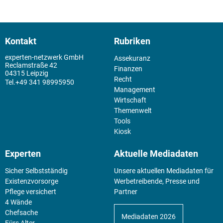
Kontakt
Rubriken
experten-netzwerk GmbH
Assekuranz
Reclamstraße 42
Finanzen
04315 Leipzig
Recht
+49 341 98995950
Management
Wirtschaft
Themenwelt
Tools
Kiosk
Experten
Aktuelle Mediadaten
Sicher Selbstständig
Unsere aktuellen Mediadaten für
Existenz­vorsorge
Werbetreibende, Presse und
Pflege versichert
Partner
4 Wände
Chefsache
Mediadaten 2026
Fürs Alter