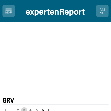
GRV
<
1
2
3
4
5
6
>