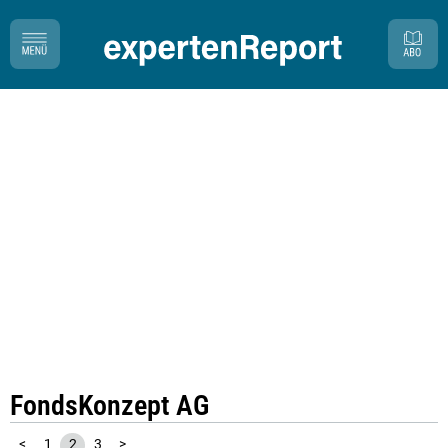
FondsKonzept AG
<
1
2
3
>