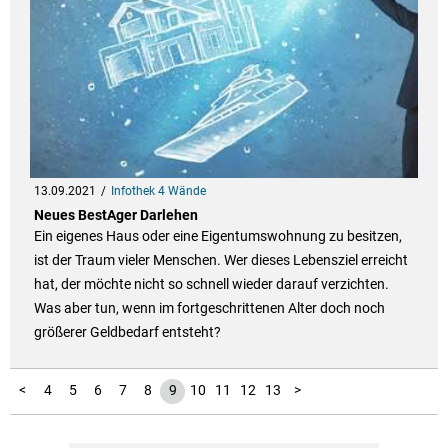
13.09.2021
Infothek 4 Wände
Neues BestAger Darlehen
Ein eigenes Haus oder eine Eigentumswohnung zu besitzen,
ist der Traum vieler Menschen. Wer dieses Lebensziel erreicht
hat, der möchte nicht so schnell wieder darauf verzichten.
Was aber tun, wenn im fortgeschrittenen Alter doch noch
größerer Geldbedarf entsteht?
14
15
16
1
2
3
<
4
5
6
7
8
9
10
11
12
13
>