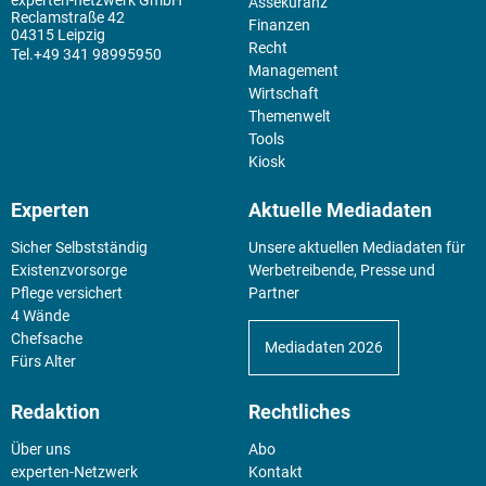
experten-netzwerk GmbH
Assekuranz
Reclamstraße 42
Finanzen
04315 Leipzig
Recht
+49 341 98995950
Management
Wirtschaft
Themenwelt
Tools
Kiosk
Experten
Aktuelle Mediadaten
Sicher Selbstständig
Unsere aktuellen Mediadaten für
Existenz­vorsorge
Werbetreibende, Presse und
Pflege versichert
Partner
4 Wände
Chefsache
Mediadaten 2026
Fürs Alter
Redaktion
Rechtliches
Über uns
Abo
experten-Netzwerk
Kontakt