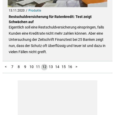
13.11.2020
Produkte
Restschuldversicherung für Ratenkredit: Test zeigt
Schwächen auf
Eigentlich soll eine Restschuldversicherung einspringen, falls
Kunden eine Kreditrate nicht mehr zahlen können. Aber eine
Untersuchung der Zeitschrift Finanztest bei 25 Banken zeigt
nun, dass der Schutz oft überflüssig und teuer ist und dazu in
vielen Fällen nicht greift.
17
18
1
2
3
4
5
6
<
7
8
9
10
11
12
13
14
15
16
>