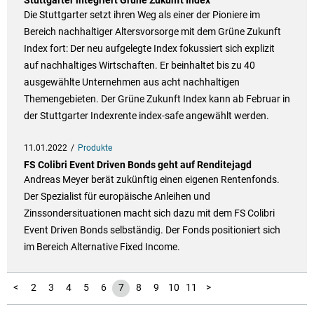
Stuttgarter integriert Grüne Zukunft Index
Die Stuttgarter setzt ihren Weg als einer der Pioniere im
Bereich nachhaltiger Altersvorsorge mit dem Grüne Zukunft
Index fort: Der neu aufgelegte Index fokussiert sich explizit
auf nachhaltiges Wirtschaften. Er beinhaltet bis zu 40
ausgewählte Unternehmen aus acht nachhaltigen
Themengebieten. Der Grüne Zukunft Index kann ab Februar in
der Stuttgarter Indexrente index-safe angewählt werden.
11.01.2022
Produkte
FS Colibri Event Driven Bonds geht auf Renditejagd
Andreas Meyer berät zukünftig einen eigenen Rentenfonds.
Der Spezialist für europäische Anleihen und
Zinssondersituationen macht sich dazu mit dem FS Colibri
Event Driven Bonds selbständig. Der Fonds positioniert sich
im Bereich Alternative Fixed Income.
12
13
14
15
16
17
18
1
<
2
3
4
5
6
7
8
9
10
11
>