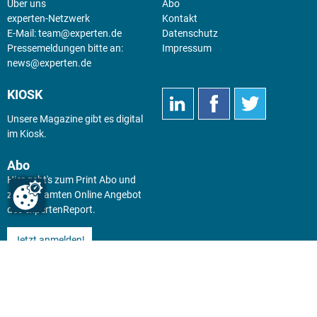
Über uns
Abo
experten-Netzwerk
Kontakt
E-Mail:
team@experten.de
Datenschutz
Pressemeldungen bitte an:
Impressum
news@experten.de
KIOSK
Unsere Magazine gibt es digital
im
Kiosk
.
Abo
Hier geht's zum Print Abo und
zum gesamten Online Angebot
des expertenReport.
Jetzt anmelden!
© 2026 experten-netzwerk GmbH