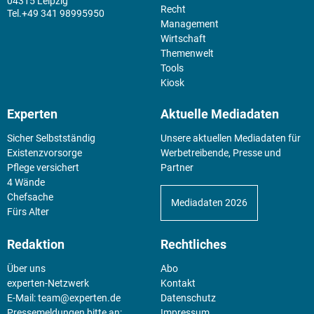
04315 Leipzig
Recht
+49 341 98995950
Management
Wirtschaft
Themenwelt
Tools
Kiosk
Experten
Aktuelle Mediadaten
Sicher Selbstständig
Unsere aktuellen Mediadaten für
Existenz­vorsorge
Werbetreibende, Presse und
Pflege versichert
Partner
4 Wände
Chefsache
Mediadaten 2026
Fürs Alter
Redaktion
Rechtliches
Über uns
Abo
experten-Netzwerk
Kontakt
E-Mail:
team@experten.de
Datenschutz
Pressemeldungen bitte an:
Impressum