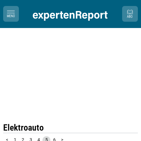
Elektroauto
<
1
2
3
4
5
6
>