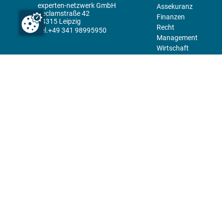
experten-netzwerk GmbH
Assekuranz
Reclamstraße 42
Finanzen
04315 Leipzig
Recht
+49 341 98995950
Management
Wirtschaft
Themenwelt
Tools
Kiosk
Redaktion
Rechtliches
Über uns
Abo
experten-Netzwerk
Kontakt
E-Mail:
team@experten.de
Datenschutz
Pressemeldungen bitte an:
Impressum
news@experten.de