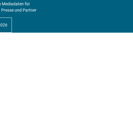
n Mediadaten für
 Presse und Partner
2026
Abo
Hier geht's zum Print Abo und zum
gesamten Online Angebot des
expertenReport.
Jetzt anmelden!