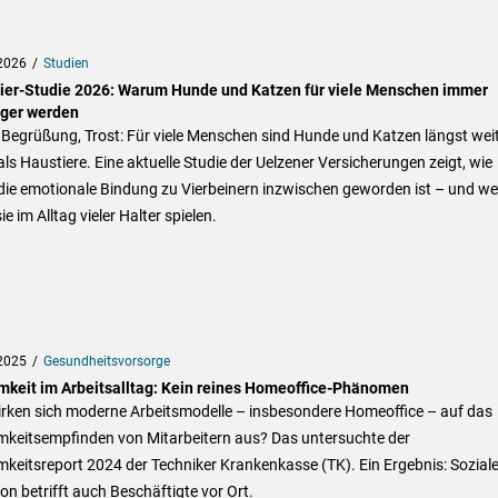
2026
Studien
ier-Studie 2026: Warum Hunde und Katzen für viele Menschen immer
iger werden
 Begrüßung, Trost: Für viele Menschen sind Hunde und Katzen längst wei
ls Haustiere. Eine aktuelle Studie der Uelzener Versicherungen zeigt, wie
die emotionale Bindung zu Vierbeinern inzwischen geworden ist – und we
sie im Alltag vieler Halter spielen.
2025
Gesundheitsvorsorge
mkeit im Arbeitsalltag: Kein reines Homeoffice-Phänomen
irken sich moderne Arbeitsmodelle – insbesondere Homeoffice – auf das
mkeitsempfinden von Mitarbeitern aus? Das untersuchte der
keitsreport 2024 der Techniker Krankenkasse (TK). Ein Ergebnis: Sozial
ion betrifft auch Beschäftigte vor Ort.