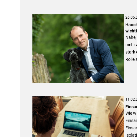
26.05.
Haust
wicht
Nähe,
mehr a
stark 
Rolle 
11.02.
Einsa
Wie w
Einsa
Einsam
Isolat