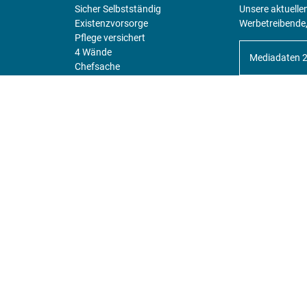
Sicher Selbstständig
Unsere aktuelle
Existenz­vorsorge
Werbetreibende,
Pflege versichert
4 Wände
Mediadaten 
Chefsache
Fürs Alter
KIOSK
Unsere Magazine gibt es digital im
Kiosk
.
© 2026 experten-netzwerk GmbH