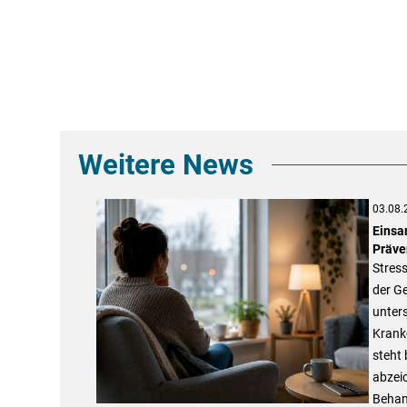
Weitere News
03.08.
Einsa
Präve
Stres
der G
unter
Kranke
steht 
abzeic
Behan