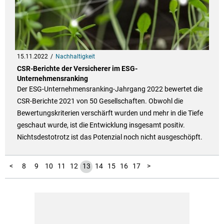
15.11.2022
Nachhaltigkeit
CSR-Berichte der Versicherer im ESG-
Unternehmensranking
Der ESG-Unternehmensranking-Jahrgang 2022 bewertet die
CSR-Berichte 2021 von 50 Gesellschaften. Obwohl die
Bewertungskriterien verschärft wurden und mehr in die Tiefe
geschaut wurde, ist die Entwicklung insgesamt positiv.
Nichtsdestotrotz ist das Potenzial noch nicht ausgeschöpft.
18
19
20
21
22
23
24
25
26
27
1
2
3
4
5
6
7
<
8
9
10
11
12
13
14
15
16
17
>